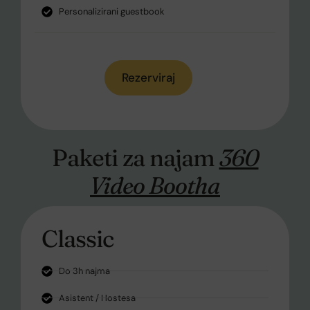
Personalizirani guestbook
Rezerviraj
Paketi za najam
360
Video Bootha
Classic
Do 3h najma
Asistent / Hostesa