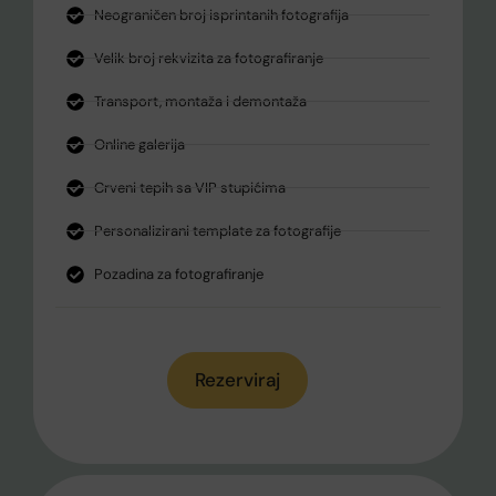
Neograničen broj isprintanih fotografija
Velik broj rekvizita za fotografiranje
Transport, montaža i demontaža
Online galerija
Crveni tepih sa VIP stupićima
Personalizirani template za fotografije
Pozadina za fotografiranje
Rezerviraj