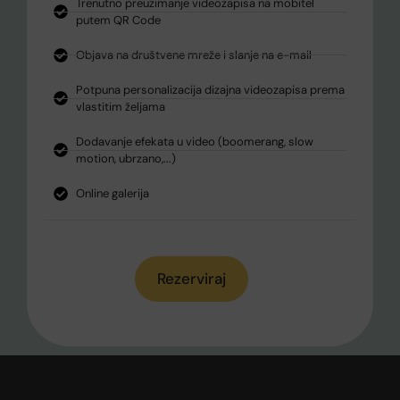
Trenutno preuzimanje videozapisa na mobitel
putem QR Code
Objava na društvene mreže i slanje na e-mail
Potpuna personalizacija dizajna videozapisa prema
vlastitim željama
Dodavanje efekata u video (boomerang, slow
motion, ubrzano,...)
Online galerija
Rezerviraj