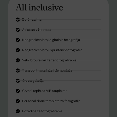
All inclusive
Do 5h najma
Asistent / Hostesa
Neograničen broj digitalnih fotografija
Neograničen broj isprintanih fotografija
Velik broj rekvizita za fotografiranje
Transport, montaža i demontaža
Online galerija
Crveni tepih sa VIP stupićima
Personalizirani template za fotografije
Pozadina za fotografiranje