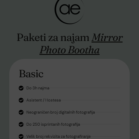
Paketi za najam
Mirror
Photo Bootha
Basic
Do 3h najma
Asistent / Hostesa
Neograničen broj digitalnih fotografija
Do 250 isprintanih fotografija
Velik broj rekvizita za fotografiranje