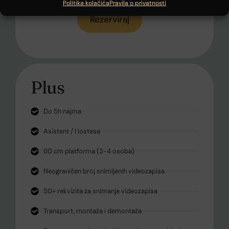
Politika kolačića
Pravila o privatnosti
Rezerviraj
Plus
Do 5h najma
Asistent / Hostesa
80 cm platforma (3-4 osoba)
Neograničen broj snimljenih videozapisa
50+ rekvizita za snimanje videozapisa
Transport, montaža i demontaža