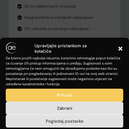
80 cm platforma (3-4 osoba)
Neograničen broj snimljenih videozapisa
50+ rekvizita za snimanje videozapisa
Transport, montaža i demontaža
Upravljajte pristankom za
kolačiće
Trenutno preuzimanje videozapisa na mobitel
putem QR Code
Da bismo pružili najbolje iskustvo, koristimo tehnologije poput kolačića
za čuvanje i/ili pristup informacijama o uređaju. Suglasnost s ovim
Objava na društvene mreže i slanje na e-mail
tehnologijama će nam omogućiti da obrađujemo podatke kao što su
ponašanje pri pregledavanju ili jedinstveni ID-ovi na ovoj web stranici.
Nepristanak ili povlačenje suglasnosti može negativno utjecati na
Potpuna personalizacija dizajna videozapisa prema
određene karakteristike i funkcije.
vlastitim željama
Prihvati
Dodavanje efekata u video (boomerang, slow
motion, ubrzano,...)
Zabrani
Online galerija
Pogledaj postavke