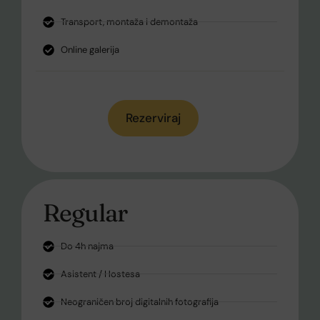
Transport, montaža i demontaža
Online galerija
Rezerviraj
Regular
Do 4h najma
Asistent / Hostesa
Neograničen broj digitalnih fotografija