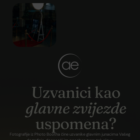
Uzvanici kao
glavne zvijezde
uspomena?
Fotografije iz Photo Bootha čine uzvanike glavnim junacima Vašeg