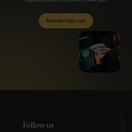
događaja, donoseći im poseban trenutak slave.
Kontaktirajte nas
Follow us