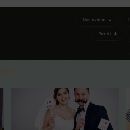
nteraktivno
Naslovnica
Paketi
Home
Objave
interaktivnost
uthors