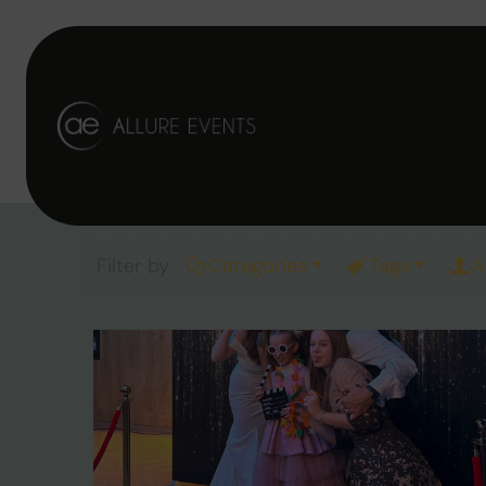
i
Filter by
Categories
Tags
A