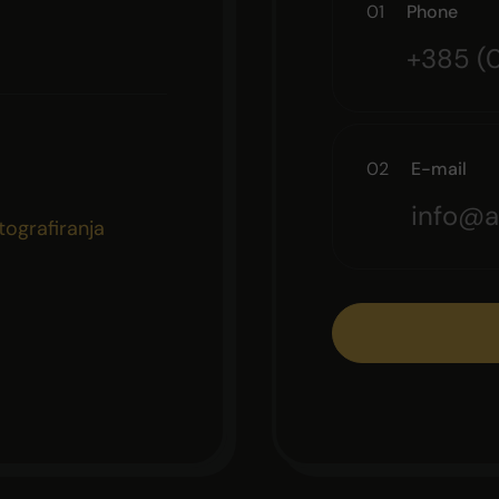
01
Phone
+385 (
02
E-mail
info@a
tografiranja