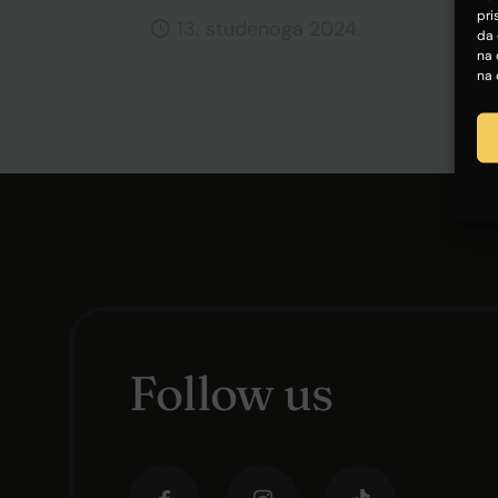
pri
13. studenoga 2024.
da 
na 
na 
Follow us